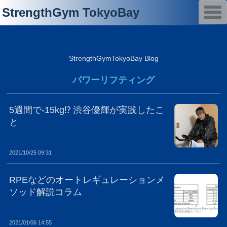
T
StrengthGym TokyoBay
o
g
g
l
e
n
StrengthGymTokyoBay Blog
a
v
i
パワーリフティング
g
a
t
i
5週間で-15kg⁉︎ 渋谷優輝が実践したこ
o
と
n
2021/10/25 09:31
RPEなどのオートレギュレーションメ
ソッド解説コラム
2021/01/06 14:55